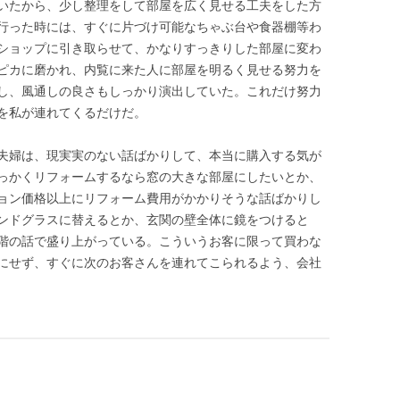
いたから、少し整理をして部屋を広く見せる工夫をした方
行った時には、すぐに片づけ可能なちゃぶ台や食器棚等わ
ショップに引き取らせて、かなりすっきりした部屋に変わ
ピカに磨かれ、内覧に来た人に部屋を明るく見せる努力を
し、風通しの良さもしっかり演出していた。これだけ努力
を私が連れてくるだけだ。
夫婦は、現実実のない話ばかりして、本当に購入する気が
っかくリフォームするなら窓の大きな部屋にしたいとか、
ョン価格以上にリフォーム費用がかかりそうな話ばかりし
ンドグラスに替えるとか、玄関の壁全体に鏡をつけると
階の話で盛り上がっている。こういうお客に限って買わな
にせず、すぐに次のお客さんを連れてこられるよう、会社